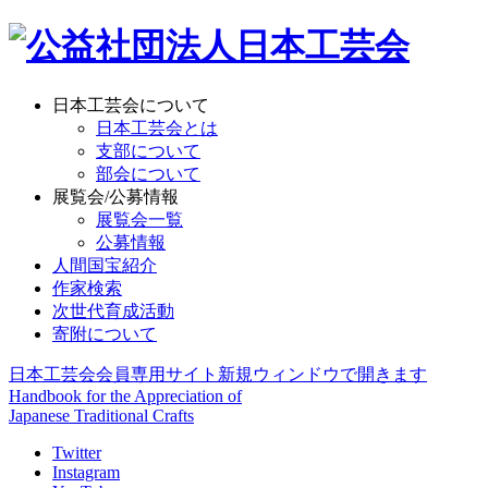
日本工芸会について
日本工芸会とは
支部について
部会について
展覧会/公募情報
展覧会一覧
公募情報
人間国宝紹介
作家検索
次世代育成活動
寄附について
日本工芸会会員専用サイト
新規ウィンドウで開きます
Handbook for the Appreciation of
Japanese Traditional Crafts
Twitter
Instagram