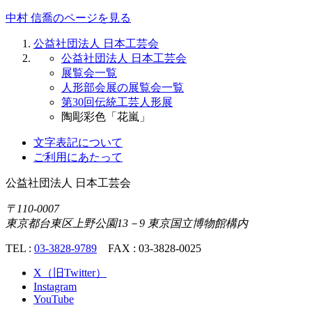
中村 信喬のページを見る
公益社団法人 日本工芸会
公益社団法人 日本工芸会
展覧会一覧
人形部会展の展覧会一覧
第30回伝統工芸人形展
陶彫彩色「花嵐」
文字表記について
ご利用にあたって
公益社団法人
日本工芸会
〒110-0007
東京都台東区上野公園13－9 東京国立博物館構内
TEL :
03-3828-9789
FAX : 03-3828-0025
X（旧Twitter）
Instagram
YouTube