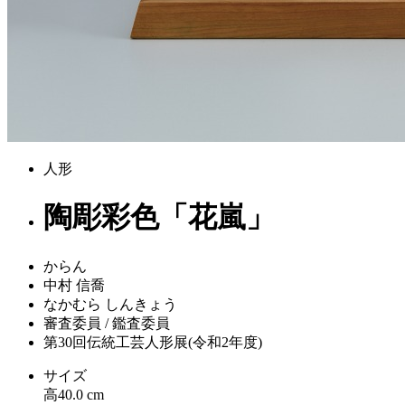
人形
陶彫彩色「花嵐」
からん
中村 信喬
なかむら しんきょう
審査委員 / 鑑査委員
第30回伝統工芸人形展(令和2年度)
サイズ
高40.0 cm