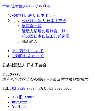
竹村 陽太郎のページを見る
公益社団法人 日本工芸会
公益社団法人 日本工芸会
展覧会一覧
近畿支部展の展覧会一覧
第50回日本伝統工芸近畿展
釉泥彩壺
文字表記について
ご利用にあたって
公益社団法人
日本工芸会
〒110-0007
東京都台東区上野公園13－9 東京国立博物館構内
TEL :
03-3828-9789
FAX : 03-3828-0025
X（旧Twitter）
Instagram
YouTube