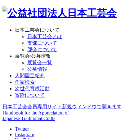
日本工芸会について
日本工芸会とは
支部について
部会について
展覧会/公募情報
展覧会一覧
公募情報
人間国宝紹介
作家検索
次世代育成活動
寄附について
日本工芸会会員専用サイト
新規ウィンドウで開きます
Handbook for the Appreciation of
Japanese Traditional Crafts
Twitter
Instagram