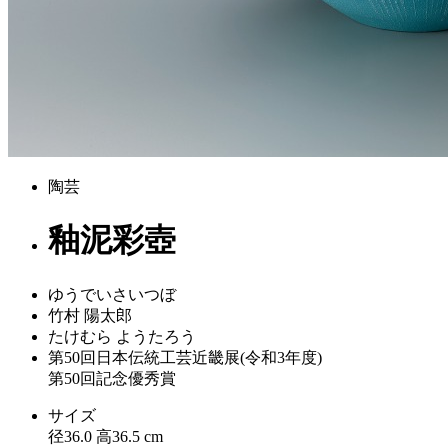
陶芸
釉泥彩壺
ゆうでいさいつぼ
竹村 陽太郎
たけむら ようたろう
第50回日本伝統工芸近畿展(令和3年度)
第50回記念優秀賞
サイズ
径36.0 高36.5 cm