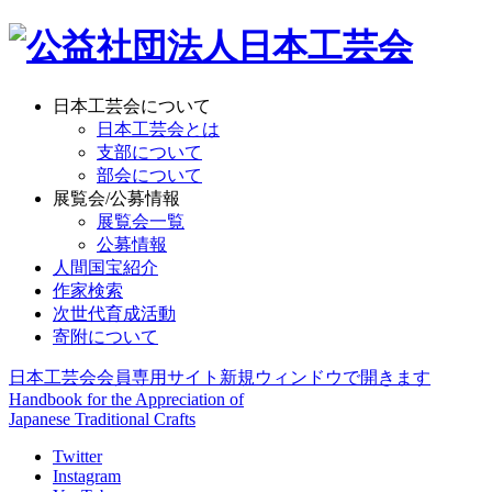
日本工芸会について
日本工芸会とは
支部について
部会について
展覧会/公募情報
展覧会一覧
公募情報
人間国宝紹介
作家検索
次世代育成活動
寄附について
日本工芸会会員専用サイト
新規ウィンドウで開きます
Handbook for the Appreciation of
Japanese Traditional Crafts
Twitter
Instagram