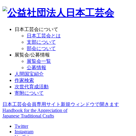
日本工芸会について
日本工芸会とは
支部について
部会について
展覧会/公募情報
展覧会一覧
公募情報
人間国宝紹介
作家検索
次世代育成活動
寄附について
日本工芸会会員専用サイト
新規ウィンドウで開きます
Handbook for the Appreciation of
Japanese Traditional Crafts
Twitter
Instagram