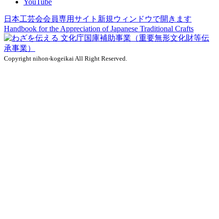
YouTube
日本工芸会会員専用サイト
新規ウィンドウで開きます
Handbook for the Appreciation of
Japanese Traditional Crafts
Copyright nihon-kogeikai All Right Reserved.