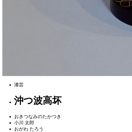
漆芸
沖つ波高坏
おきつなみのたかつき
小川 太郎
おがわ たろう