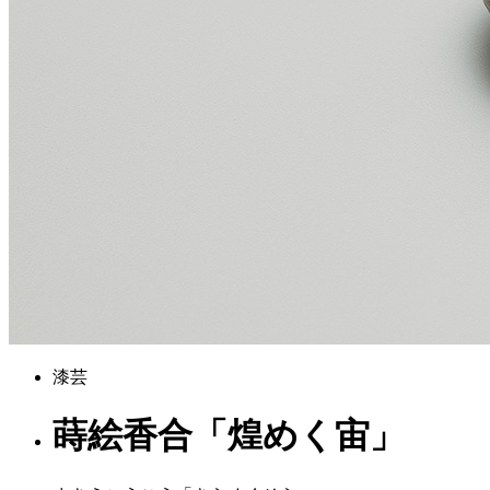
漆芸
蒔絵香合「煌めく宙」