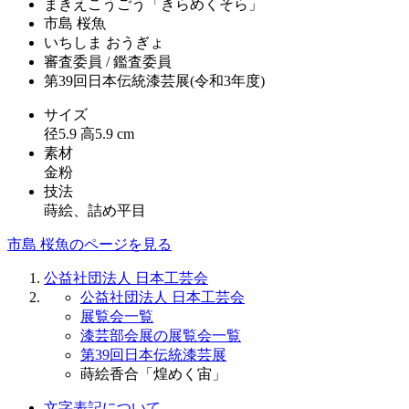
まきえこうごう「きらめくそら」
市島 桜魚
いちしま おうぎょ
審査委員 / 鑑査委員
第39回日本伝統漆芸展(令和3年度)
サイズ
径5.9 高5.9 cm
素材
金粉
技法
蒔絵、詰め平目
市島 桜魚のページを見る
公益社団法人 日本工芸会
公益社団法人 日本工芸会
展覧会一覧
漆芸部会展の展覧会一覧
第39回日本伝統漆芸展
蒔絵香合「煌めく宙」
文字表記について