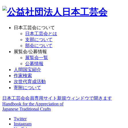
日本工芸会について
日本工芸会とは
支部について
部会について
展覧会/公募情報
展覧会一覧
公募情報
人間国宝紹介
作家検索
次世代育成活動
寄附について
日本工芸会会員専用サイト
新規ウィンドウで開きます
Handbook for the Appreciation of
Japanese Traditional Crafts
Twitter
Instagram