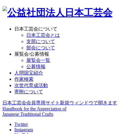
日本工芸会について
日本工芸会とは
支部について
部会について
展覧会/公募情報
展覧会一覧
公募情報
人間国宝紹介
作家検索
次世代育成活動
寄附について
日本工芸会会員専用サイト
新規ウィンドウで開きます
Handbook for the Appreciation of
Japanese Traditional Crafts
Twitter
Instagram