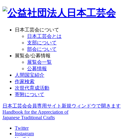
日本工芸会について
日本工芸会とは
支部について
部会について
展覧会/公募情報
展覧会一覧
公募情報
人間国宝紹介
作家検索
次世代育成活動
寄附について
日本工芸会会員専用サイト
新規ウィンドウで開きます
Handbook for the Appreciation of
Japanese Traditional Crafts
Twitter
Instagram