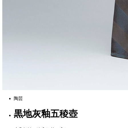
陶芸
黒地灰釉五稜壺