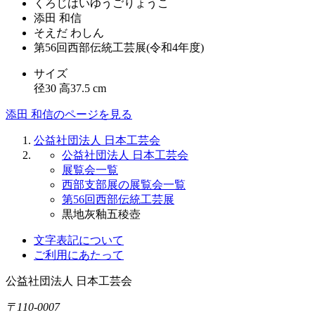
くろじはいゆうごりょうこ
添田 和信
そえだ わしん
第56回西部伝統工芸展(令和4年度)
サイズ
径30 高37.5 cm
添田 和信のページを見る
公益社団法人 日本工芸会
公益社団法人 日本工芸会
展覧会一覧
西部支部展の展覧会一覧
第56回西部伝統工芸展
黒地灰釉五稜壺
文字表記について
ご利用にあたって
公益社団法人
日本工芸会
〒110-0007