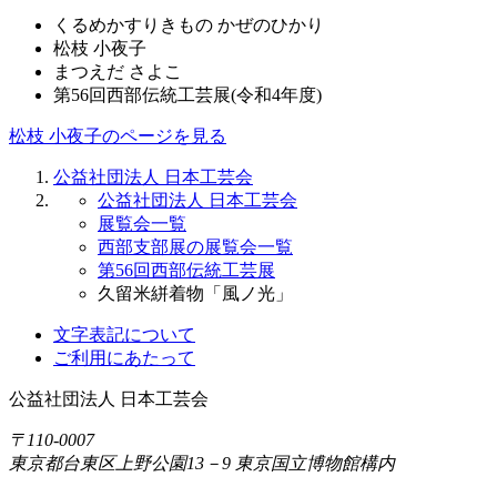
くるめかすりきもの かぜのひかり
松枝 小夜子
まつえだ さよこ
第56回西部伝統工芸展(令和4年度)
松枝 小夜子のページを見る
公益社団法人 日本工芸会
公益社団法人 日本工芸会
展覧会一覧
西部支部展の展覧会一覧
第56回西部伝統工芸展
久留米絣着物「風ノ光」
文字表記について
ご利用にあたって
公益社団法人
日本工芸会
〒110-0007
東京都台東区上野公園13－9 東京国立博物館構内