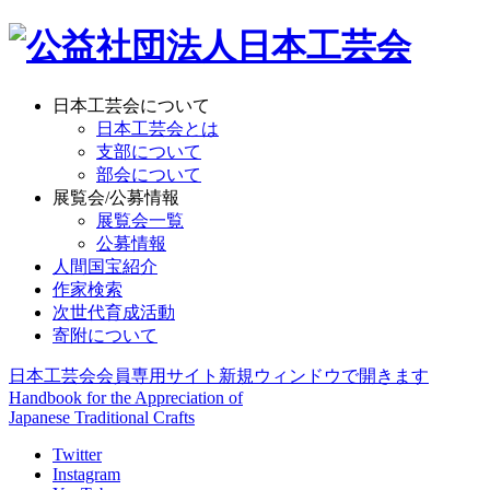
日本工芸会について
日本工芸会とは
支部について
部会について
展覧会/公募情報
展覧会一覧
公募情報
人間国宝紹介
作家検索
次世代育成活動
寄附について
日本工芸会会員専用サイト
新規ウィンドウで開きます
Handbook for the Appreciation of
Japanese Traditional Crafts
Twitter
Instagram