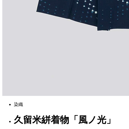
染織
久留米絣着物「風ノ光」