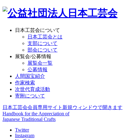
日本工芸会について
日本工芸会とは
支部について
部会について
展覧会/公募情報
展覧会一覧
公募情報
人間国宝紹介
作家検索
次世代育成活動
寄附について
日本工芸会会員専用サイト
新規ウィンドウで開きます
Handbook for the Appreciation of
Japanese Traditional Crafts
Twitter
Instagram