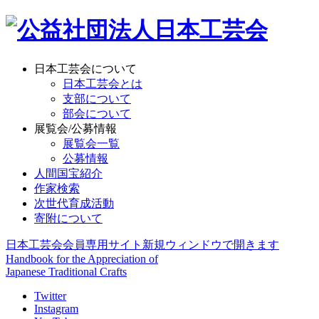
日本工芸会について
日本工芸会とは
支部について
部会について
展覧会/公募情報
展覧会一覧
公募情報
人間国宝紹介
作家検索
次世代育成活動
寄附について
日本工芸会会員専用サイト
新規ウィンドウで開きます
Handbook for the Appreciation of
Japanese Traditional Crafts
Twitter
Instagram