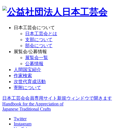
日本工芸会について
日本工芸会とは
支部について
部会について
展覧会/公募情報
展覧会一覧
公募情報
人間国宝紹介
作家検索
次世代育成活動
寄附について
日本工芸会会員専用サイト
新規ウィンドウで開きます
Handbook for the Appreciation of
Japanese Traditional Crafts
Twitter
Instagram