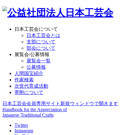
日本工芸会について
日本工芸会とは
支部について
部会について
展覧会/公募情報
展覧会一覧
公募情報
人間国宝紹介
作家検索
次世代育成活動
寄附について
日本工芸会会員専用サイト
新規ウィンドウで開きます
Handbook for the Appreciation of
Japanese Traditional Crafts
Twitter
Instagram