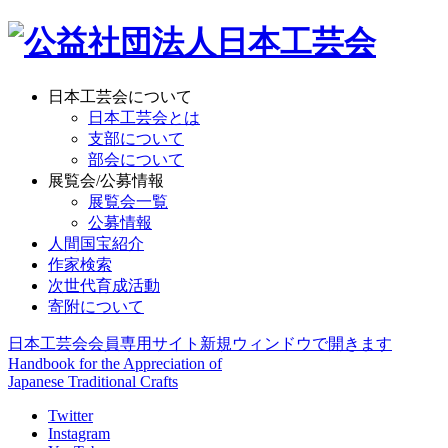
日本工芸会について
日本工芸会とは
支部について
部会について
展覧会/公募情報
展覧会一覧
公募情報
人間国宝紹介
作家検索
次世代育成活動
寄附について
日本工芸会会員専用サイト
新規ウィンドウで開きます
Handbook for the Appreciation of
Japanese Traditional Crafts
Twitter
Instagram