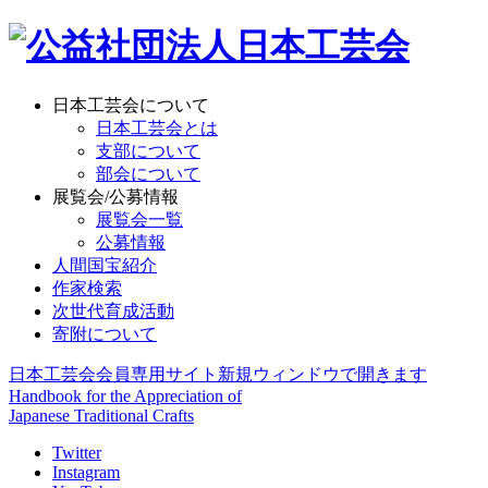
日本工芸会について
日本工芸会とは
支部について
部会について
展覧会/公募情報
展覧会一覧
公募情報
人間国宝紹介
作家検索
次世代育成活動
寄附について
日本工芸会会員専用サイト
新規ウィンドウで開きます
Handbook for the Appreciation of
Japanese Traditional Crafts
Twitter
Instagram