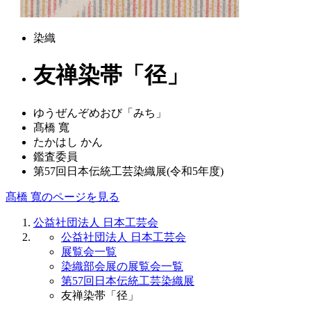
染織
友禅染帯「径」
ゆうぜんぞめおび「みち」
髙橋 寬
たかはし かん
鑑査委員
第57回日本伝統工芸染織展(令和5年度)
髙橋 寬のページを見る
公益社団法人 日本工芸会
公益社団法人 日本工芸会
展覧会一覧
染織部会展の展覧会一覧
第57回日本伝統工芸染織展
友禅染帯「径」