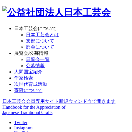
日本工芸会について
日本工芸会とは
支部について
部会について
展覧会/公募情報
展覧会一覧
公募情報
人間国宝紹介
作家検索
次世代育成活動
寄附について
日本工芸会会員専用サイト
新規ウィンドウで開きます
Handbook for the Appreciation of
Japanese Traditional Crafts
Twitter
Instagram