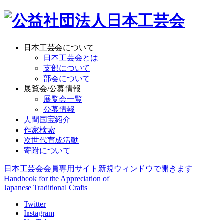
日本工芸会について
日本工芸会とは
支部について
部会について
展覧会/公募情報
展覧会一覧
公募情報
人間国宝紹介
作家検索
次世代育成活動
寄附について
日本工芸会会員専用サイト
新規ウィンドウで開きます
Handbook for the Appreciation of
Japanese Traditional Crafts
Twitter
Instagram