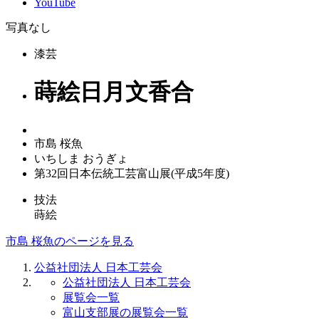
YouTube
写真なし
漆芸
蒔絵日月文香合
市島 桜魚
いちしま おうぎょ
第32回日本伝統工芸富山展(平成5年度)
技法
蒔絵
市島 桜魚のページを見る
公益社団法人 日本工芸会
公益社団法人 日本工芸会
展覧会一覧
富山支部展の展覧会一覧