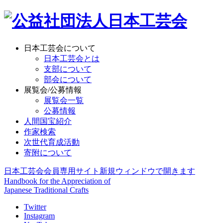
日本工芸会について
日本工芸会とは
支部について
部会について
展覧会/公募情報
展覧会一覧
公募情報
人間国宝紹介
作家検索
次世代育成活動
寄附について
日本工芸会会員専用サイト
新規ウィンドウで開きます
Handbook for the Appreciation of
Japanese Traditional Crafts
Twitter
Instagram