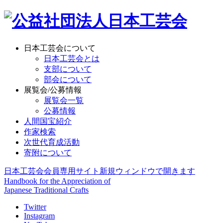
日本工芸会について
日本工芸会とは
支部について
部会について
展覧会/公募情報
展覧会一覧
公募情報
人間国宝紹介
作家検索
次世代育成活動
寄附について
日本工芸会会員専用サイト
新規ウィンドウで開きます
Handbook for the Appreciation of
Japanese Traditional Crafts
Twitter
Instagram