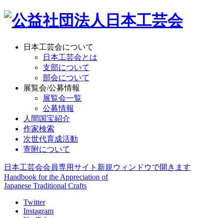
日本工芸会について
日本工芸会とは
支部について
部会について
展覧会/公募情報
展覧会一覧
公募情報
人間国宝紹介
作家検索
次世代育成活動
寄附について
日本工芸会会員専用サイト
新規ウィンドウで開きます
Handbook for the Appreciation of
Japanese Traditional Crafts
Twitter
Instagram