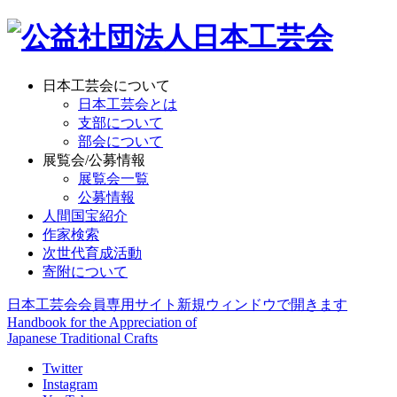
日本工芸会について
日本工芸会とは
支部について
部会について
展覧会/公募情報
展覧会一覧
公募情報
人間国宝紹介
作家検索
次世代育成活動
寄附について
日本工芸会会員専用サイト
新規ウィンドウで開きます
Handbook for the Appreciation of
Japanese Traditional Crafts
Twitter
Instagram