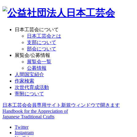
日本工芸会について
日本工芸会とは
支部について
部会について
展覧会/公募情報
展覧会一覧
公募情報
人間国宝紹介
作家検索
次世代育成活動
寄附について
日本工芸会会員専用サイト
新規ウィンドウで開きます
Handbook for the Appreciation of
Japanese Traditional Crafts
Twitter
Instagram