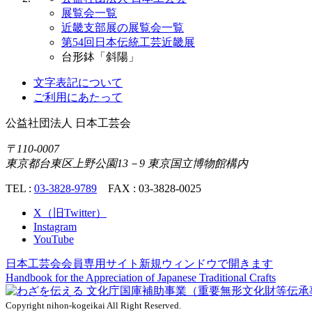
展覧会一覧
近畿支部展の展覧会一覧
第54回日本伝統工芸近畿展
台形鉢「斜陽」
文字表記について
ご利用にあたって
公益社団法人
日本工芸会
〒110-0007
東京都台東区上野公園13－9 東京国立博物館構内
TEL :
03-3828-9789
FAX : 03-3828-0025
X（旧Twitter）
Instagram
YouTube
日本工芸会会員専用サイト
新規ウィンドウで開きます
Handbook for the Appreciation of
Japanese Traditional Crafts
Copyright nihon-kogeikai All Right Reserved.