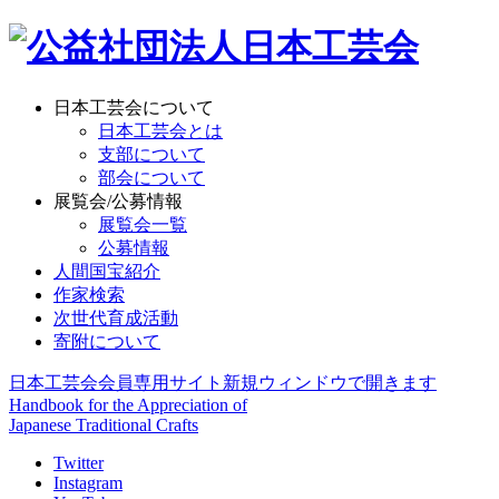
日本工芸会について
日本工芸会とは
支部について
部会について
展覧会/公募情報
展覧会一覧
公募情報
人間国宝紹介
作家検索
次世代育成活動
寄附について
日本工芸会会員専用サイト
新規ウィンドウで開きます
Handbook for the Appreciation of
Japanese Traditional Crafts
Twitter
Instagram