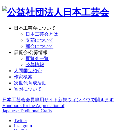
日本工芸会について
日本工芸会とは
支部について
部会について
展覧会/公募情報
展覧会一覧
公募情報
人間国宝紹介
作家検索
次世代育成活動
寄附について
日本工芸会会員専用サイト
新規ウィンドウで開きます
Handbook for the Appreciation of
Japanese Traditional Crafts
Twitter
Instagram