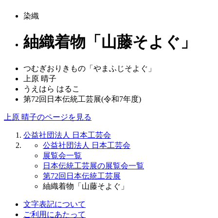
染織
紬織着物「山藤そよぐ」
つむぎおりきもの「やまふじそよぐ」
上原 晴子
うえはら はるこ
第72回日本伝統工芸展(令和7年度)
上原 晴子のページを見る
公益社団法人 日本工芸会
公益社団法人 日本工芸会
展覧会一覧
日本伝統工芸展の展覧会一覧
第72回日本伝統工芸展
紬織着物「山藤そよぐ」
文字表記について
ご利用にあたって