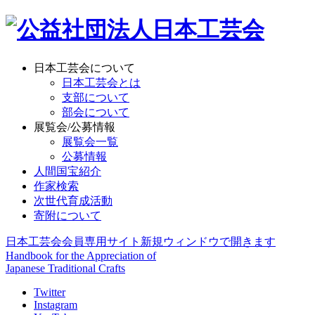
日本工芸会について
日本工芸会とは
支部について
部会について
展覧会/公募情報
展覧会一覧
公募情報
人間国宝紹介
作家検索
次世代育成活動
寄附について
日本工芸会会員専用サイト
新規ウィンドウで開きます
Handbook for the Appreciation of
Japanese Traditional Crafts
Twitter
Instagram