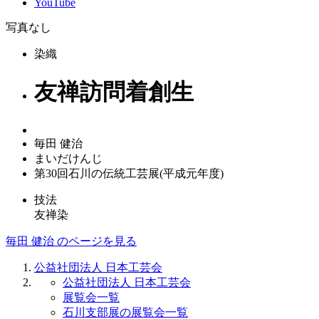
YouTube
写真なし
染織
友禅訪問着創生
毎田 健治
まいだけんじ
第30回石川の伝統工芸展(平成元年度)
技法
友禅染
毎田 健治 のページを見る
公益社団法人 日本工芸会
公益社団法人 日本工芸会
展覧会一覧
石川支部展の展覧会一覧