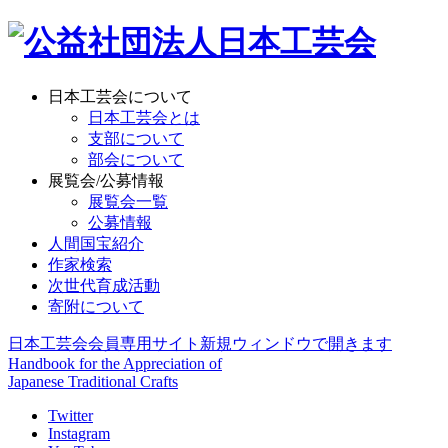
日本工芸会について
日本工芸会とは
支部について
部会について
展覧会/公募情報
展覧会一覧
公募情報
人間国宝紹介
作家検索
次世代育成活動
寄附について
日本工芸会会員専用サイト
新規ウィンドウで開きます
Handbook for the Appreciation of
Japanese Traditional Crafts
Twitter
Instagram