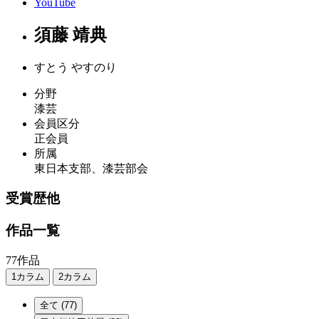
YouTube
須藤 靖典
すとう やすのり
分野
漆芸
会員区分
正会員
所属
東日本支部、漆芸部会
受賞歴他
作品一覧
77作品
1カラム
2カラム
全て
(77)