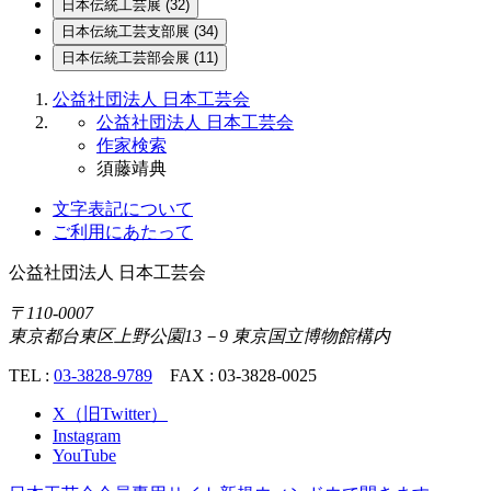
日本伝統
工芸展
(32)
日本伝統
工芸支部展
(34)
日本伝統
工芸部会展
(11)
公益社団法人 日本工芸会
公益社団法人 日本工芸会
作家検索
須藤靖典
文字表記について
ご利用にあたって
公益社団法人
日本工芸会
〒110-0007
東京都台東区上野公園13－9 東京国立博物館構内
TEL :
03-3828-9789
FAX : 03-3828-0025
X（旧Twitter）
Instagram
YouTube