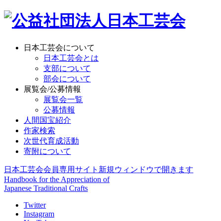
日本工芸会について
日本工芸会とは
支部について
部会について
展覧会/公募情報
展覧会一覧
公募情報
人間国宝紹介
作家検索
次世代育成活動
寄附について
日本工芸会会員専用サイト
新規ウィンドウで開きます
Handbook for the Appreciation of
Japanese Traditional Crafts
Twitter
Instagram