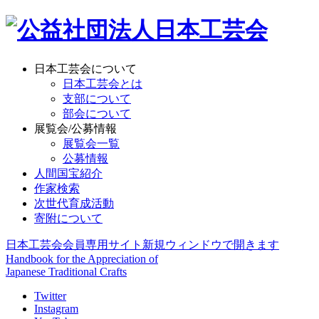
日本工芸会について
日本工芸会とは
支部について
部会について
展覧会/公募情報
展覧会一覧
公募情報
人間国宝紹介
作家検索
次世代育成活動
寄附について
日本工芸会会員専用サイト
新規ウィンドウで開きます
Handbook for the Appreciation of
Japanese Traditional Crafts
Twitter
Instagram