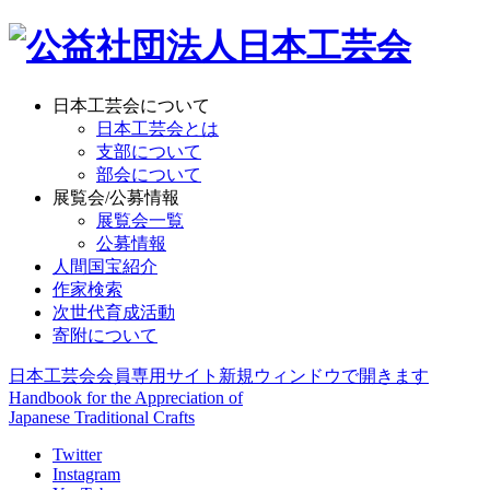
日本工芸会について
日本工芸会とは
支部について
部会について
展覧会/公募情報
展覧会一覧
公募情報
人間国宝紹介
作家検索
次世代育成活動
寄附について
日本工芸会会員専用サイト
新規ウィンドウで開きます
Handbook for the Appreciation of
Japanese Traditional Crafts
Twitter
Instagram