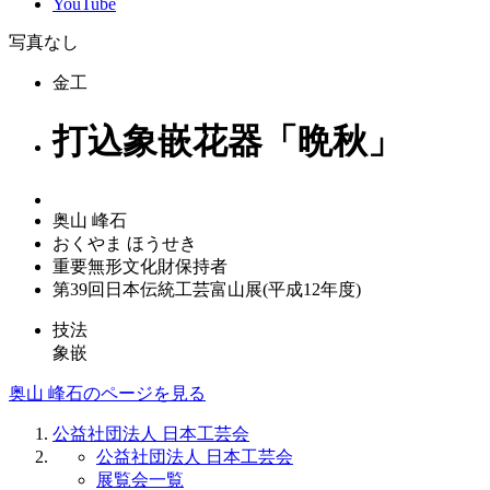
YouTube
写真なし
金工
打込象嵌花器「晩秋」
奥山 峰石
おくやま ほうせき
重要無形文化財保持者
第39回日本伝統工芸富山展(平成12年度)
技法
象嵌
奥山 峰石のページを見る
公益社団法人 日本工芸会
公益社団法人 日本工芸会
展覧会一覧