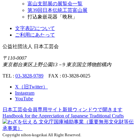
富山支部展の展覧会一覧
第39回日本伝統工芸富山展
打込象嵌花器「晩秋」
文字表記について
ご利用にあたって
公益社団法人
日本工芸会
〒110-0007
東京都台東区上野公園13－9 東京国立博物館構内
TEL :
03-3828-9789
FAX : 03-3828-0025
X（旧Twitter）
Instagram
YouTube
日本工芸会会員専用サイト
新規ウィンドウで開きます
Handbook for the Appreciation of
Japanese Traditional Crafts
Copyright nihon-kogeikai All Right Reserved.