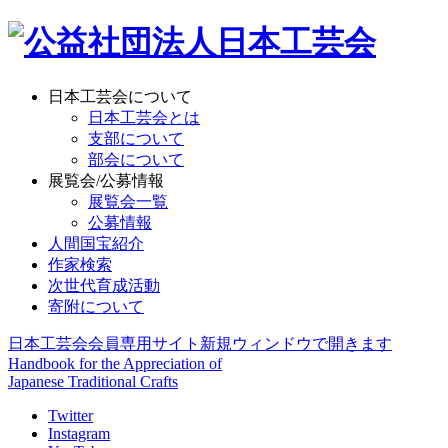
日本工芸会について
日本工芸会とは
支部について
部会について
展覧会/公募情報
展覧会一覧
公募情報
人間国宝紹介
作家検索
次世代育成活動
寄附について
日本工芸会会員専用サイト
新規ウィンドウで開きます
Handbook for the Appreciation of
Japanese Traditional Crafts
Twitter
Instagram