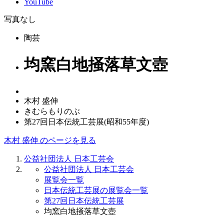
YouTube
写真なし
陶芸
均窯白地掻落草文壺
木村 盛伸
きむらもりのぶ
第27回日本伝統工芸展(昭和55年度)
木村 盛伸 のページを見る
公益社団法人 日本工芸会
公益社団法人 日本工芸会
展覧会一覧
日本伝統工芸展の展覧会一覧
第27回日本伝統工芸展
均窯白地掻落草文壺