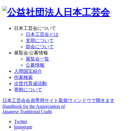
日本工芸会について
日本工芸会とは
支部について
部会について
展覧会/公募情報
展覧会一覧
公募情報
人間国宝紹介
作家検索
次世代育成活動
寄附について
日本工芸会会員専用サイト
新規ウィンドウで開きます
Handbook for the Appreciation of
Japanese Traditional Crafts
Twitter
Instagram