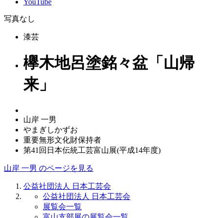
YouTube
写真なし
漆芸
欅木地呂塗銘々盆「山帰
来」
山岸 一男
やまぎしかずお
重要無形文化財保持者
第41回日本伝統工芸富山展(平成14年度)
山岸 一男 のページを見る
公益社団法人 日本工芸会
公益社団法人 日本工芸会
展覧会一覧
富山支部展の展覧会一覧