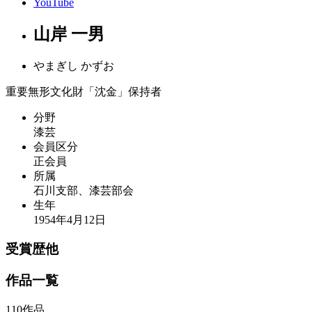
YouTube
山岸 一男
やまぎし かずお
重要無形文化財「沈金」保持者
分野
漆芸
会員区分
正会員
所属
石川支部、漆芸部会
生年
1954年4月12日
受賞歴他
作品一覧
110作品