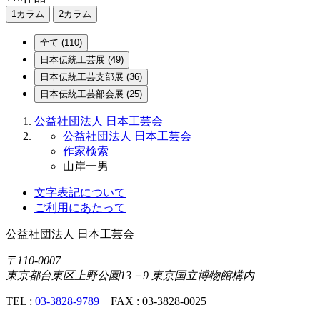
1カラム
2カラム
全て
(110)
日本伝統
工芸展
(49)
日本伝統
工芸支部展
(36)
日本伝統
工芸部会展
(25)
公益社団法人 日本工芸会
公益社団法人 日本工芸会
作家検索
山岸一男
文字表記について
ご利用にあたって
公益社団法人
日本工芸会
〒110-0007
東京都台東区上野公園13－9 東京国立博物館構内
TEL :
03-3828-9789
FAX : 03-3828-0025