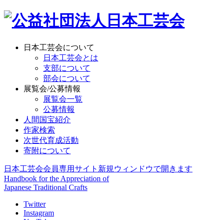
日本工芸会について
日本工芸会とは
支部について
部会について
展覧会/公募情報
展覧会一覧
公募情報
人間国宝紹介
作家検索
次世代育成活動
寄附について
日本工芸会会員専用サイト
新規ウィンドウで開きます
Handbook for the Appreciation of
Japanese Traditional Crafts
Twitter
Instagram