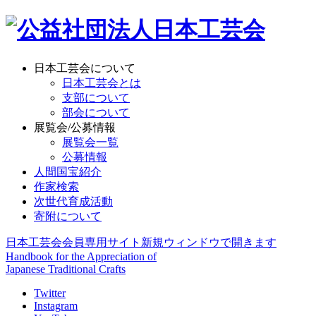
日本工芸会について
日本工芸会とは
支部について
部会について
展覧会/公募情報
展覧会一覧
公募情報
人間国宝紹介
作家検索
次世代育成活動
寄附について
日本工芸会会員専用サイト
新規ウィンドウで開きます
Handbook for the Appreciation of
Japanese Traditional Crafts
Twitter
Instagram