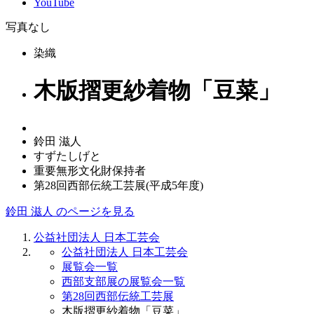
YouTube
写真なし
染織
木版摺更紗着物「豆菜」
鈴田 滋人
すずたしげと
重要無形文化財保持者
第28回西部伝統工芸展(平成5年度)
鈴田 滋人 のページを見る
公益社団法人 日本工芸会
公益社団法人 日本工芸会
展覧会一覧
西部支部展の展覧会一覧
第28回西部伝統工芸展
木版摺更紗着物「豆菜」