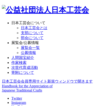
日本工芸会について
日本工芸会とは
支部について
部会について
展覧会/公募情報
展覧会一覧
公募情報
人間国宝紹介
作家検索
次世代育成活動
寄附について
日本工芸会会員専用サイト
新規ウィンドウで開きます
Handbook for the Appreciation of
Japanese Traditional Crafts
Twitter
Instagram