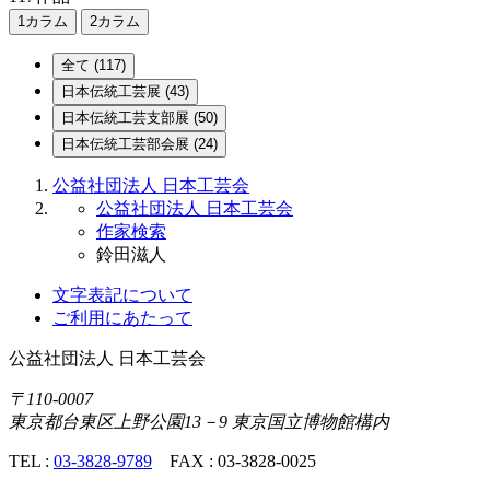
1カラム
2カラム
全て
(117)
日本伝統
工芸展
(43)
日本伝統
工芸支部展
(50)
日本伝統
工芸部会展
(24)
公益社団法人 日本工芸会
公益社団法人 日本工芸会
作家検索
鈴田滋人
文字表記について
ご利用にあたって
公益社団法人
日本工芸会
〒110-0007
東京都台東区上野公園13－9 東京国立博物館構内
TEL :
03-3828-9789
FAX : 03-3828-0025