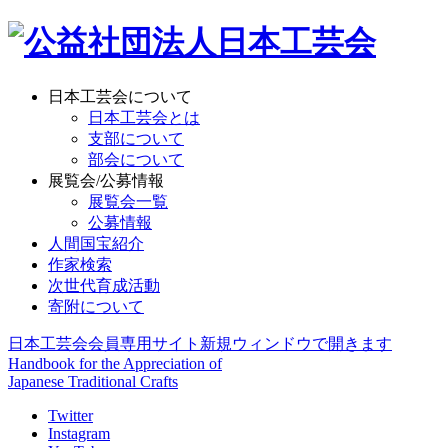
日本工芸会について
日本工芸会とは
支部について
部会について
展覧会/公募情報
展覧会一覧
公募情報
人間国宝紹介
作家検索
次世代育成活動
寄附について
日本工芸会会員専用サイト
新規ウィンドウで開きます
Handbook for the Appreciation of
Japanese Traditional Crafts
Twitter
Instagram