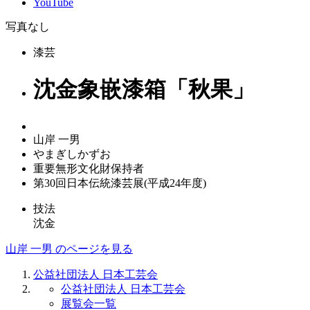
YouTube
写真なし
漆芸
沈金象嵌漆箱「秋果」
山岸 一男
やまぎしかずお
重要無形文化財保持者
第30回日本伝統漆芸展(平成24年度)
技法
沈金
山岸 一男 のページを見る
公益社団法人 日本工芸会
公益社団法人 日本工芸会
展覧会一覧