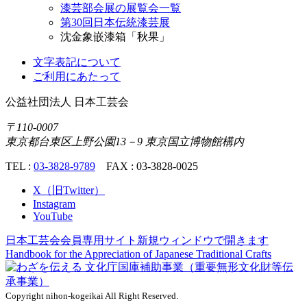
漆芸部会展の展覧会一覧
第30回日本伝統漆芸展
沈金象嵌漆箱「秋果」
文字表記について
ご利用にあたって
公益社団法人
日本工芸会
〒110-0007
東京都台東区上野公園13－9 東京国立博物館構内
TEL :
03-3828-9789
FAX : 03-3828-0025
X（旧Twitter）
Instagram
YouTube
日本工芸会会員専用サイト
新規ウィンドウで開きます
Handbook for the Appreciation of
Japanese Traditional Crafts
Copyright nihon-kogeikai All Right Reserved.