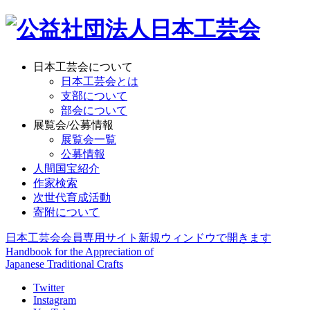
日本工芸会について
日本工芸会とは
支部について
部会について
展覧会/公募情報
展覧会一覧
公募情報
人間国宝紹介
作家検索
次世代育成活動
寄附について
日本工芸会会員専用サイト
新規ウィンドウで開きます
Handbook for the Appreciation of
Japanese Traditional Crafts
Twitter
Instagram