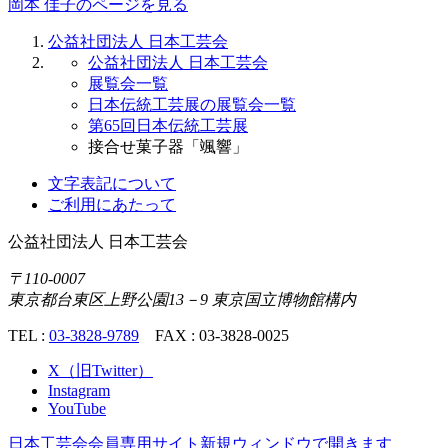
岡本 佳子のページを見る
公益社団法人 日本工芸会
公益社団法人 日本工芸会
展覧会一覧
日本伝統工芸展の展覧会一覧
第65回日本伝統工芸展
接合せ菓子器「颯響」
文字表記について
ご利用にあたって
公益社団法人
日本工芸会
〒110-0007
東京都台東区上野公園13－9 東京国立博物館構内
TEL :
03-3828-9789
FAX : 03-3828-0025
X（旧Twitter）
Instagram
YouTube
日本工芸会会員専用サイト
新規ウィンドウで開きます