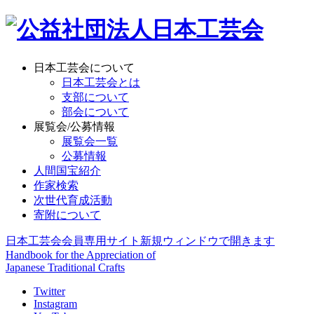
日本工芸会について
日本工芸会とは
支部について
部会について
展覧会/公募情報
展覧会一覧
公募情報
人間国宝紹介
作家検索
次世代育成活動
寄附について
日本工芸会会員専用サイト
新規ウィンドウで開きます
Handbook for the Appreciation of
Japanese Traditional Crafts
Twitter
Instagram