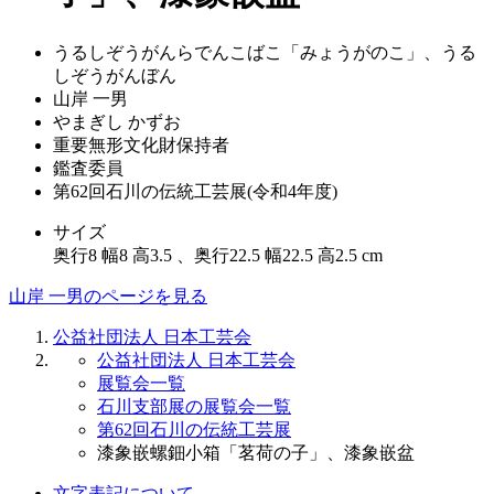
うるしぞうがんらでんこばこ「みょうがのこ」、うる
しぞうがんぼん
山岸 一男
やまぎし かずお
重要無形文化財保持者
鑑査委員
第62回石川の伝統工芸展(令和4年度)
サイズ
奥行8 幅8 高3.5 、奥行22.5 幅22.5 高2.5 cm
山岸 一男のページを見る
公益社団法人 日本工芸会
公益社団法人 日本工芸会
展覧会一覧
石川支部展の展覧会一覧
第62回石川の伝統工芸展
漆象嵌螺鈿小箱「茗荷の子」、漆象嵌盆
文字表記について