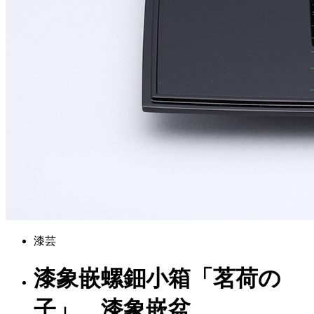
漆芸
漆象嵌螺鈿小箱「茗荷の
子」、漆象嵌盆