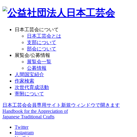
日本工芸会について
日本工芸会とは
支部について
部会について
展覧会/公募情報
展覧会一覧
公募情報
人間国宝紹介
作家検索
次世代育成活動
寄附について
日本工芸会会員専用サイト
新規ウィンドウで開きます
Handbook for the Appreciation of
Japanese Traditional Crafts
Twitter
Instagram