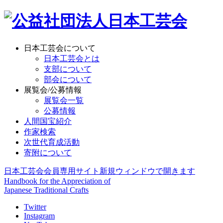
日本工芸会について
日本工芸会とは
支部について
部会について
展覧会/公募情報
展覧会一覧
公募情報
人間国宝紹介
作家検索
次世代育成活動
寄附について
日本工芸会会員専用サイト
新規ウィンドウで開きます
Handbook for the Appreciation of
Japanese Traditional Crafts
Twitter
Instagram