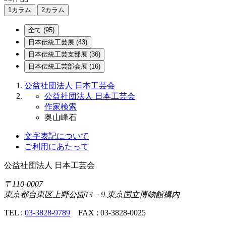
1カラム
2カラム
全て
(95)
日本伝統
工芸展
(43)
日本伝統
工芸支部展
(36)
日本伝統
工芸部会展
(16)
公益社団法人 日本工芸会
公益社団法人 日本工芸会
作家検索
奥山峰石
文字表記について
ご利用にあたって
公益社団法人
日本工芸会
〒110-0007
東京都台東区上野公園13－9 東京国立博物館構内
TEL :
03-3828-9789
FAX : 03-3828-0025